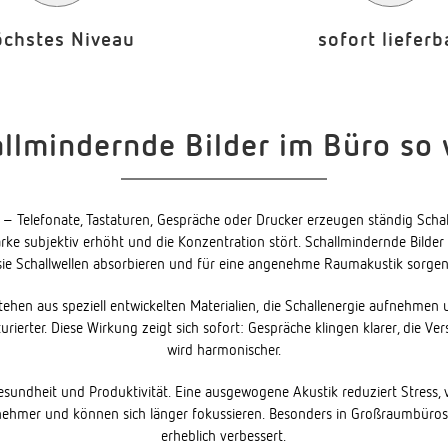
öchstes Niveau
sofort lieferb
lmindernde Bilder im Büro so 
– Telefonate, Tastaturen, Gespräche oder Drucker erzeugen ständig Schall
tärke subjektiv erhöht und die Konzentration stört. Schallmindernde Bilde
sie Schallwellen absorbieren und für eine angenehme Raumakustik sorgen
ehen aus speziell entwickelten Materialien, die Schallenergie aufnehmen 
urierter. Diese Wirkung zeigt sich sofort: Gespräche klingen klarer, die V
wird harmonischer.
e Gesundheit und Produktivität. Eine ausgewogene Akustik reduziert Stress
ehmer und können sich länger fokussieren. Besonders in Großraumbüros 
erheblich verbessert.